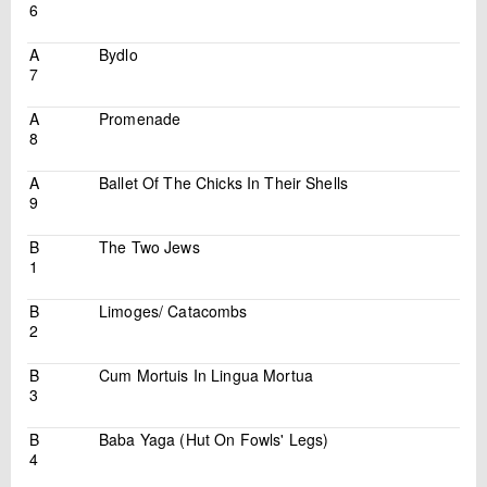
6
A
Bydlo
7
A
Promenade
8
A
Ballet Of The Chicks In Their Shells
9
B
The Two Jews
1
B
Limoges/ Catacombs
2
B
Cum Mortuis In Lingua Mortua
3
B
Baba Yaga (Hut On Fowls' Legs)
4