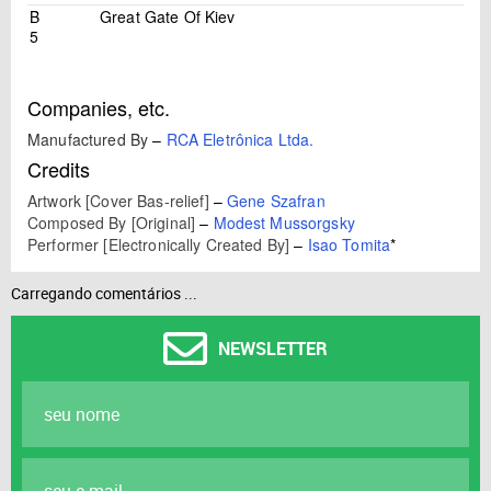
B
Great Gate Of Kiev
5
Companies, etc.
Manufactured By
–
RCA Eletrônica Ltda.
Credits
Artwork [Cover Bas-relief]
–
Gene Szafran
Composed By [Original]
–
Modest Mussorgsky
Performer [Electronically Created By]
–
Isao Tomita
*
Carregando comentários ...
NEWSLETTER