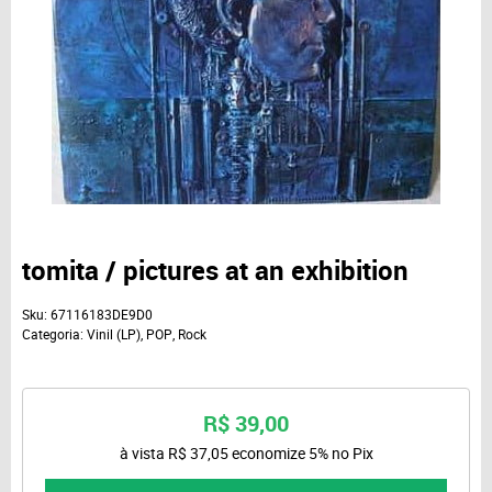
tomita / pictures at an exhibition
Sku:
67116183DE9D0
Categoria:
Vinil (LP)
,
POP
,
Rock
R$ 39,00
à vista
R$ 37,05
economize
5%
no Pix