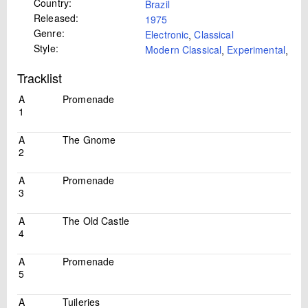
Country:
Brazil
Released:
1975
Genre:
Electronic
,
Classical
Style:
Modern Classical
,
Experimental
,
Amb
Tracklist
A
Promenade
1
A
The Gnome
2
A
Promenade
3
A
The Old Castle
4
A
Promenade
5
A
Tuileries