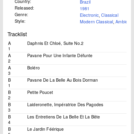
Country:
Brazil
Released:
1981
Genre:
Electronic
,
Classical
Style:
Modern Classical
,
Ambient
Tracklist
A
Daphnis Et Chloé, Suite No.2
1
A
Pavane Pour Une Infante Défunte
2
A
Boléro
3
B
Pavane De La Belle Au Bois Dorman
1
B
Petite Poucet
2
B
Laideronette, Impératrice Des Pagodes
3
B
Les Entretiens De La Belle Et La Bête
4
B
Le Jardin Féérique