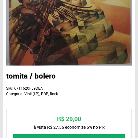
tomita / bolero
Sku:
6711620F59DBA
Categoria:
Vinil (LP)
,
POP
,
Rock
R$ 29,00
à vista
R$ 27,55
economize
5%
no Pix