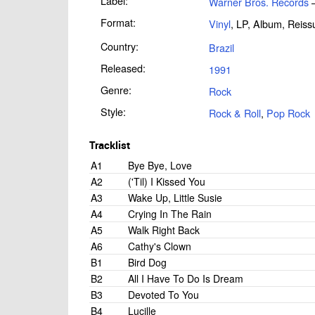
Label:
Warner Bros. Records
–
Format:
Vinyl
, LP, Album, Reiss
Country:
Brazil
Released:
1991
Genre:
Rock
Style:
Rock & Roll
,
Pop Rock
Tracklist
A1
Bye Bye, Love
A2
('Til) I Kissed You
A3
Wake Up, Little Susie
A4
Crying In The Rain
A5
Walk Right Back
A6
Cathy's Clown
B1
Bird Dog
B2
All I Have To Do Is Dream
B3
Devoted To You
B4
Lucille