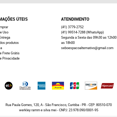
MAÇÕES ÚTEIS
ATENDIMENTO
mprar
(41)
3779-2752
e Uso
(41)
99514-7288
(WhatsApp)
Entrega
Segunda a Sexta das 09h30 as 12h00
 dos produtos
as 18h00
ça
seboespacoalternativo@gmail.com
e Frete Grátis
de Privacidade
Rua Paula Gomes, 120, A
-
São Francisco, Curitiba
-
PR
-
CEP: 80510-070
werkley ramm e silva mei - CNPJ: 23.978.090/0001-95