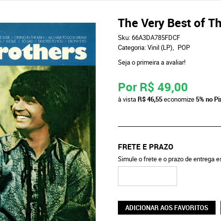
The Very Best of Th
Sku:
66A3DA785FDCF
Categoria:
Vinil (LP)
POP
Seja o primeira a avaliar!
Por
R$ 49,00
à vista
R$ 46,55
economize
5%
no Pi
FRETE E PRAZO
Simule o frete e o prazo de entrega 
ADICIONAR AOS FAVORITOS