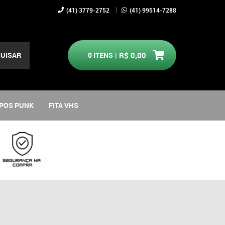
(41)
3779-2752
(41)
99514-7288
UISAR
0
ITENS
R$ 0,00
POS PUNK
FITA VHS