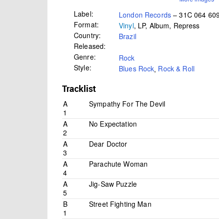
Label:
London Records
– 31C 064 60
Format:
Vinyl
, LP, Album, Repress
Country:
Brazil
Released:
Genre:
Rock
Style:
Blues Rock
,
Rock & Roll
Tracklist
A
Sympathy For The Devil
1
A
No Expectation
2
A
Dear Doctor
3
A
Parachute Woman
4
A
Jig-Saw Puzzle
5
B
Street Fighting Man
1