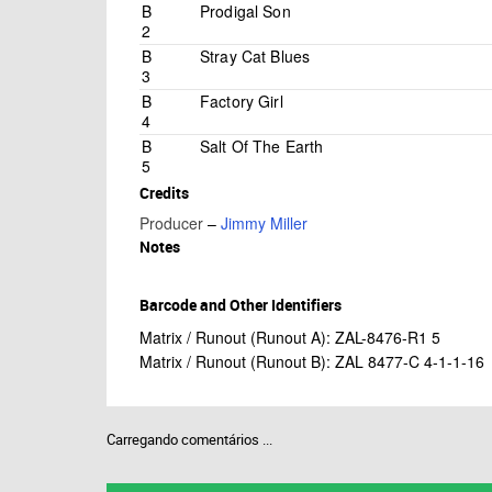
B
Prodigal Son
2
B
Stray Cat Blues
3
B
Factory Girl
4
B
Salt Of The Earth
5
Credits
Producer
–
Jimmy Miller
Notes
Barcode and Other Identifiers
Matrix / Runout (Runout A): ZAL-8476-R1 5
Matrix / Runout (Runout B): ZAL 8477-C 4-1-1-16
Carregando comentários ...