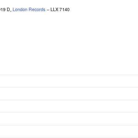
919 D
,
London Records
– LLX 7140