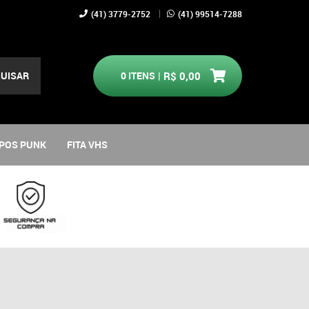
(41)
3779-2752
(41)
99514-7288
UISAR
0
ITENS
R$ 0,00
POS PUNK
FITA VHS