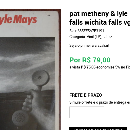
pat metheny & lyle 
falls wichita falls v
Sku:
685FE5A7E3191
Categoria:
Vinil (LP)
Jazz
Seja o primeira a avaliar!
Por
R$ 79,00
à vista
R$ 75,05
economize
5%
no Pi
FRETE E PRAZO
Simule o frete e o prazo de entrega 