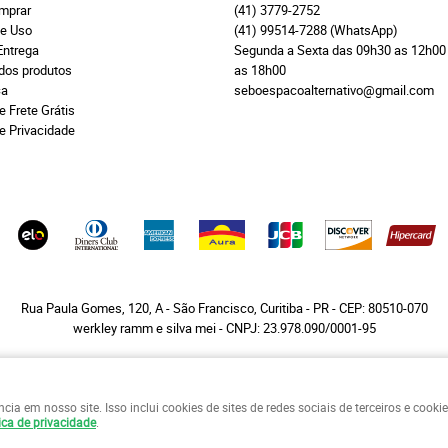
mprar
(41)
3779-2752
e Uso
(41)
99514-7288
(WhatsApp)
Entrega
Segunda a Sexta das 09h30 as 12h00
 dos produtos
as 18h00
ça
seboespacoalternativo@gmail.com
e Frete Grátis
de Privacidade
Rua Paula Gomes, 120, A
-
São Francisco, Curitiba
-
PR
-
CEP: 80510-070
werkley ramm e silva mei - CNPJ: 23.978.090/0001-95
a em nosso site. Isso inclui cookies de sites de redes sociais de terceiros e cook
LOJA VIRTUAL CRIADA POR
ica de privacidade
.