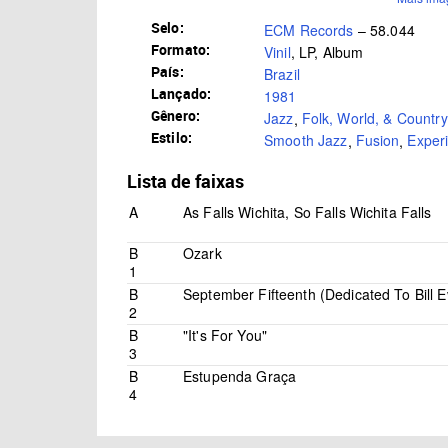
Selo:
ECM Records
– 58.044
Formato:
Vinil
, LP, Album
País:
Brazil
Lançado:
1981
Gênero:
Jazz
,
Folk, World, & Country
Estilo:
Smooth Jazz
,
Fusion
,
Exper
Lista de faixas
A
As Falls Wichita, So Falls Wichita Falls
B
Ozark
1
B
September Fifteenth (Dedicated To Bill 
2
B
"It's For You"
3
B
Estupenda Graça
4