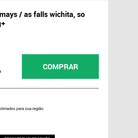
mays / as falls wichita, so
g+
COMPRAR
x
estimados para sua região: