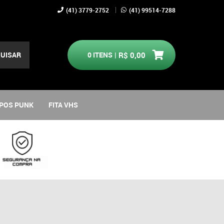
(41)
3779-2752
(41)
99514-7288
UISAR
0
ITENS
R$ 0,00
POS PUNK
FITA VHS