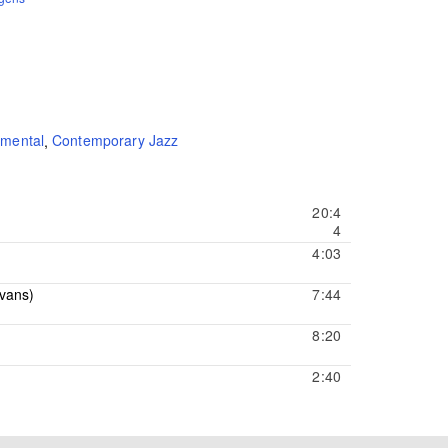
imental
,
Contemporary Jazz
20:4
4
4:03
Evans)
7:44
8:20
2:40