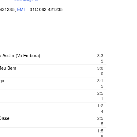
 421235
,
EMI
– 31C 062 421235
e Assim (Vá Embora)
3:3
5
 Meu Bem
3:0
0
iga
3:1
5
2:5
1
1:2
4
Disse
2:5
5
1:5
8