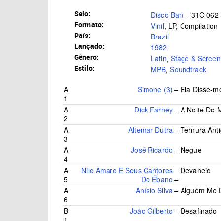
Selo:
Disco Ban
– 31C 062
Formato:
Vinil
, LP, Compilation
País:
Brazil
Lançado:
1982
Gênero:
Latin
,
Stage & Screen
Estilo:
MPB
,
Soundtrack
A
Simone (3)
–
Ela Disse-m
1
A
Dick Farney
–
A Noite Do
2
A
Altemar Dutra
–
Ternura Ant
3
A
José Ricardo
–
Negue
4
A
Nilo Amaro E Seus Cantores
Devaneio
5
De Ébano
–
A
Anísio Silva
–
Alguém Me 
6
B
João Gilberto
–
Desafinado
1