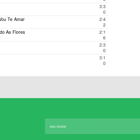
3:3
0
Vou Te Amar
2:4
2
do As Flores
2:1
6
2:3
0
3:1
0