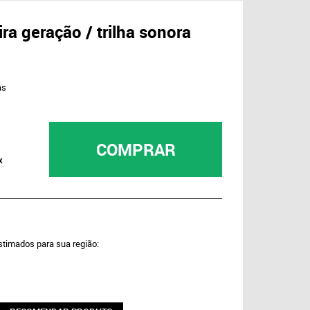
ira geração / trilha sonora
as
COMPRAR
x
estimados para sua região: