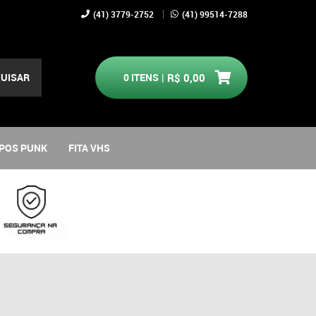
(41)
3779-2752
(41)
99514-7288
UISAR
0
ITENS
R$ 0,00
POS PUNK
FITA VHS