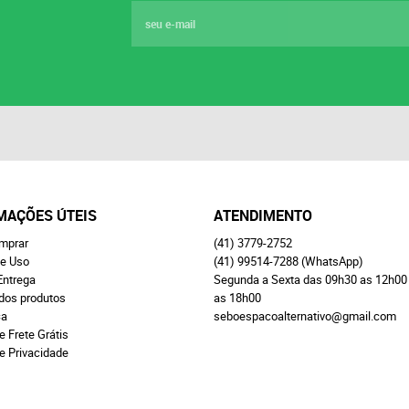
MAÇÕES ÚTEIS
ATENDIMENTO
mprar
(41)
3779-2752
e Uso
(41)
99514-7288
(WhatsApp)
Entrega
Segunda a Sexta das 09h30 as 12h00
 dos produtos
as 18h00
ça
seboespacoalternativo@gmail.com
e Frete Grátis
de Privacidade