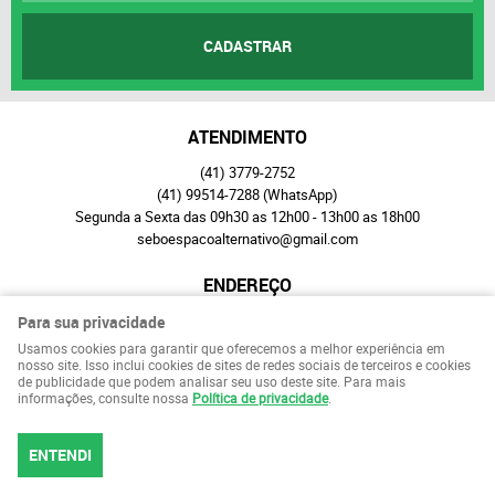
CADASTRAR
ATENDIMENTO
(41)
3779-2752
(41)
99514-7288
(WhatsApp)
Segunda a Sexta das 09h30 as 12h00 - 13h00 as 18h00
seboespacoalternativo@gmail.com
ENDEREÇO
Rua Paula Gomes, 120, A
-
São Francisco, Curitiba
-
PR
Para sua privacidade
CEP: 80510-070
Usamos cookies para garantir que oferecemos a melhor experiência em
nosso site. Isso inclui cookies de sites de redes sociais de terceiros e cookies
de publicidade que podem analisar seu uso deste site. Para mais
LOJA VIRTUAL CRIADA POR
informações, consulte nossa
Política de privacidade
.
ENTENDI