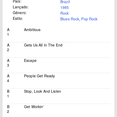
País:
Brazil
Lançado:
1985
Gênero:
Rock
Estilo:
Blues Rock
,
Pop Rock
A
Ambitious
1
A
Gets Us All In The End
2
A
Escape
3
A
People Get Ready
4
B
Stop, Look And Listen
1
B
Get Workin'
2