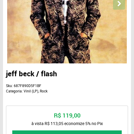
jeff beck / flash
Sku:
687F890D5F1BF
Categoria:
Vinil (LP)
,
Rock
R$ 119,00
à vista
R$ 113,05
economize
5%
no Pix