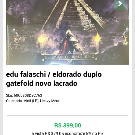
edu falaschi / eldorado duplo
gatefold novo lacrado
Sku:
68C0308DBC763
Categoria:
Vinil (LP)
,
Heavy Metal
R$ 399,00
à vista
R$ 379,05
economize
5%
no Pix