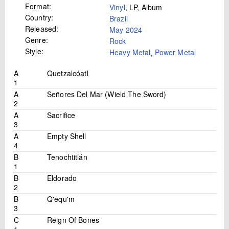
Format:
Vinyl
, LP, Album
Country:
Brazil
Released:
May 2024
Genre:
Rock
Style:
Heavy Metal
,
Power Metal
A
Quetzalcóatl
1
A
Señores Del Mar (Wield The Sword)
2
A
Sacrifice
3
A
Empty Shell
4
B
Tenochtitlán
1
B
Eldorado
2
B
Q'equ'm
3
C
Reign Of Bones
1