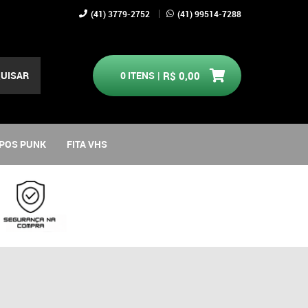
(41)
3779-2752
(41)
99514-7288
UISAR
0
ITENS
R$ 0,00
POS PUNK
FITA VHS