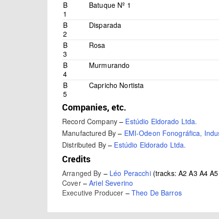
B
Batuque Nº 1
1
B
Disparada
2
B
Rosa
3
B
Murmurando
4
B
Capricho Nortista
5
Companies, etc.
Record Company
–
Estúdio Eldorado Ltda.
Manufactured By
–
EMI-Odeon Fonográfica, Indust
Distributed By
–
Estúdio Eldorado Ltda.
Credits
Arranged By
–
Léo Peracchi
(tracks: A2 A3 A4 A5
Cover
–
Ariel Severino
Executive Producer
–
Theo De Barros