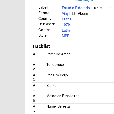
Label:
Estúdio Eldorado
– 07 79 0329 
Format:
Vinyl
, LP, Album
Country:
Brazil
Released:
1979
Genre:
Latin
Style:
MPB
Tracklist
A
Primeiro Amor
1
A
Tenebroso
2
A
Por Um Beijo
3
A
Banzo
4
A
Melodias Brasileiras
5
A
Nume Seresta
6