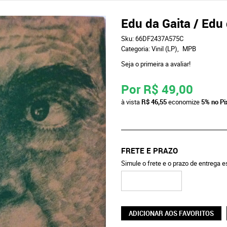
Edu da Gaita / Edu 
Sku:
66DF2437A575C
Categoria:
Vinil (LP)
MPB
Seja o primeira a avaliar!
Por
R$ 49,00
à vista
R$ 46,55
economize
5%
no Pi
FRETE E PRAZO
Simule o frete e o prazo de entrega 
ADICIONAR AOS FAVORITOS