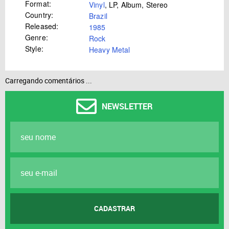
Format:
Vinyl
, LP, Album, Stereo
Country:
Brazil
Released:
1985
Genre:
Rock
Style:
Heavy Metal
Carregando comentários ...
NEWSLETTER
CADASTRAR