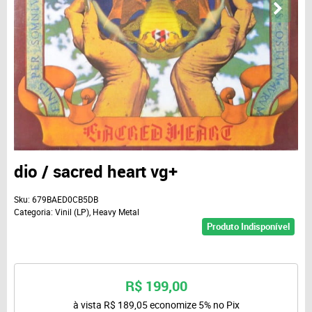
dio / sacred heart vg+
Sku:
679BAED0CB5DB
Categoria:
Vinil (LP)
,
Heavy Metal
Produto Indisponível
R$ 199,00
à vista
R$ 189,05
economize
5%
no Pix