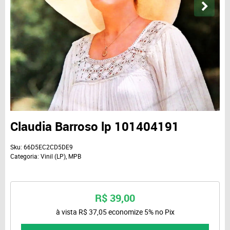
Claudia Barroso lp 101404191
Sku:
66D5EC2CD5DE9
Categoria:
Vinil (LP)
,
MPB
R$ 39,00
à vista
R$ 37,05
economize
5%
no Pix