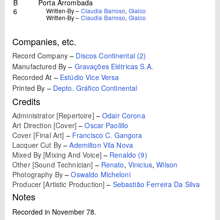
B
Porta Arrombada
6
Written-By –
Claudia Barroso
,
Glalco
Written-By –
Claudia Barroso
,
Glalco
Companies, etc.
Record Company
–
Discos Continental (2)
Manufactured By
–
Gravações Elétricas S.A.
Recorded At
–
Estúdio Vice Versa
Printed By
–
Depto. Gráfico Continental
Credits
Administrator [Repertoire]
–
Odair Corona
Art Direction [Cover]
–
Oscar Paolillo
Cover [Final Art]
–
Francisco C. Gangora
Lacquer Cut By
–
Ademilton Vila Nova
Mixed By [Mixing And Voice]
–
Renaldo (9)
Other [Sound Technician]
–
Renato
,
Vinicius
,
Wilson
Photography By
–
Oswaldo Micheloni
Producer [Artistic Production]
–
Sebastião Ferreira Da Silva
Notes
Recorded in November 78.