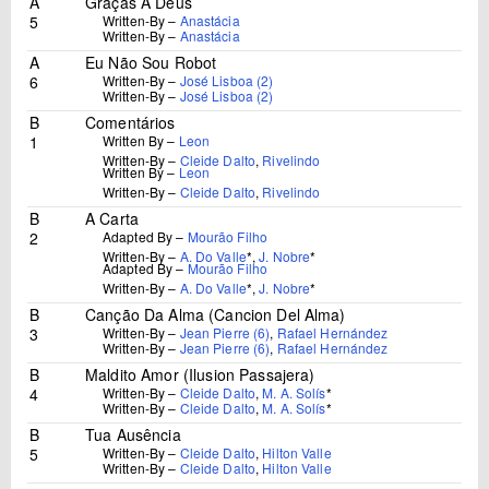
A
Graças A Deus
5
Written-By –
Anastácia
Written-By –
Anastácia
A
Eu Não Sou Robot
6
Written-By –
José Lisboa (2)
Written-By –
José Lisboa (2)
B
Comentários
1
Written By –
Leon
Written-By –
Cleide Dalto
,
Rivelindo
Written By –
Leon
Written-By –
Cleide Dalto
,
Rivelindo
B
A Carta
2
Adapted By –
Mourão Filho
Written-By –
A. Do Valle
*
,
J. Nobre
*
Adapted By –
Mourão Filho
Written-By –
A. Do Valle
*
,
J. Nobre
*
B
Canção Da Alma (Cancion Del Alma)
3
Written-By –
Jean Pierre (6)
,
Rafael Hernández
Written-By –
Jean Pierre (6)
,
Rafael Hernández
B
Maldito Amor (Ilusion Passajera)
4
Written-By –
Cleide Dalto
,
M. A. Solís
*
Written-By –
Cleide Dalto
,
M. A. Solís
*
B
Tua Ausência
5
Written-By –
Cleide Dalto
,
Hilton Valle
Written-By –
Cleide Dalto
,
Hilton Valle