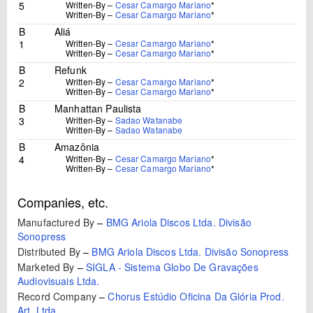
5
Written-By –
Cesar Camargo Mariano
*
Written-By –
Cesar Camargo Mariano
*
B
Aliá
1
Written-By –
Cesar Camargo Mariano
*
Written-By –
Cesar Camargo Mariano
*
B
Refunk
2
Written-By –
Cesar Camargo Mariano
*
Written-By –
Cesar Camargo Mariano
*
B
Manhattan Paulista
3
Written-By –
Sadao Watanabe
Written-By –
Sadao Watanabe
B
Amazônia
4
Written-By –
Cesar Camargo Mariano
*
Written-By –
Cesar Camargo Mariano
*
Companies, etc.
Manufactured By
–
BMG Ariola Discos Ltda. Divisão
Sonopress
Distributed By
–
BMG Ariola Discos Ltda. Divisão Sonopress
Marketed By
–
SIGLA - Sistema Globo De Gravações
Audiovisuais Ltda.
Record Company
–
Chorus Estúdio Oficina Da Glória Prod.
Art. Ltda