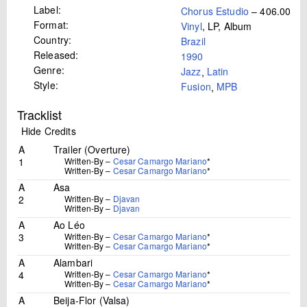
Label:
Chorus Estudio
– 406.0085
Format:
Vinyl
, LP, Album
Country:
Brazil
Released:
1990
Genre:
Jazz
,
Latin
Style:
Fusion
,
MPB
Tracklist
Hide Credits
A
Trailer (Overture)
1
Written-By –
Cesar Camargo Mariano
*
Written-By –
Cesar Camargo Mariano
*
A
Asa
2
Written-By –
Djavan
Written-By –
Djavan
A
Ao Léo
3
Written-By –
Cesar Camargo Mariano
*
Written-By –
Cesar Camargo Mariano
*
A
Alambari
4
Written-By –
Cesar Camargo Mariano
*
Written-By –
Cesar Camargo Mariano
*
A
Beija-Flor (Valsa)