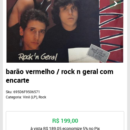
barão vermelho / rock n geral com
encarte
Sku:
695D6F9506571
Categoria:
Vinil (LP)
,
Rock
R$ 199,00
à vista
R$ 189,05
economize
5%
no Pix