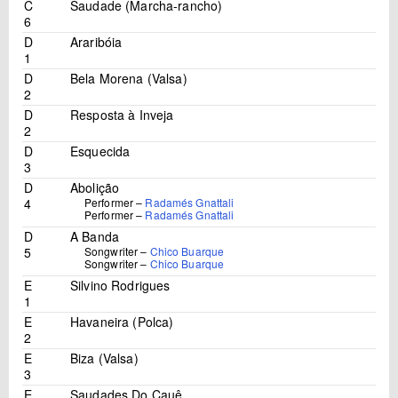
C
Saudade (Marcha-rancho)
6
D
Araribóia
1
D
Bela Morena (Valsa)
2
D
Resposta à Inveja
2
D
Esquecida
3
D
Abolição
4
Performer –
Radamés Gnattali
Performer –
Radamés Gnattali
D
A Banda
5
Songwriter –
Chico Buarque
Songwriter –
Chico Buarque
E
Silvino Rodrigues
1
E
Havaneira (Polca)
2
E
Biza (Valsa)
3
E
Saudades Do Cauê