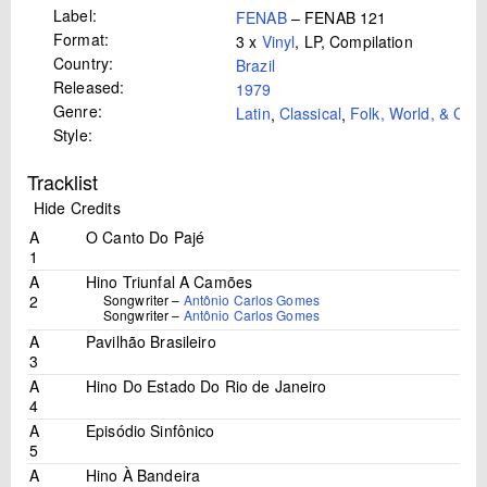
Label:
FENAB
– FENAB 121
Format:
3 x
Vinyl
, LP, Compilation
Country:
Brazil
Released:
1979
Genre:
Latin
,
Classical
,
Folk, World, & Cou
Style:
Tracklist
Hide Credits
A
O Canto Do Pajé
1
A
Hino Triunfal A Camões
2
Songwriter –
Antônio Carlos Gomes
Songwriter –
Antônio Carlos Gomes
A
Pavilhão Brasileiro
3
A
Hino Do Estado Do Rio de Janeiro
4
A
Episódio Sinfônico
5
A
Hino À Bandeira