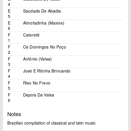
4
E
Saudade De Abadia
5
E
Almofadinha (Maxixe)
6
F
Cateretê
1
F
Os Domingos No Poço
2
F
Antônio (Valsa)
3
F
José E Ritinha Brincando
4
F
Riso No Frevo
5
F
Depois Da Valsa
6
Notes
Brazilian compilation of classical and latin music