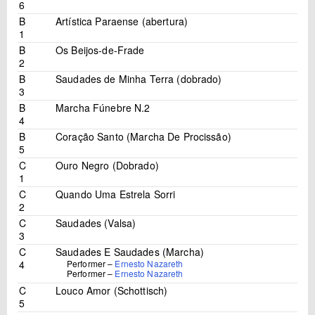
6
B
Artística Paraense (abertura)
1
B
Os Beijos-de-Frade
2
B
Saudades de Minha Terra (dobrado)
3
B
Marcha Fúnebre N.2
4
B
Coração Santo (Marcha De Procissão)
5
C
Ouro Negro (Dobrado)
1
C
Quando Uma Estrela Sorri
2
C
Saudades (Valsa)
3
C
Saudades E Saudades (Marcha)
4
Performer –
Ernesto Nazareth
Performer –
Ernesto Nazareth
C
Louco Amor (Schottisch)
5