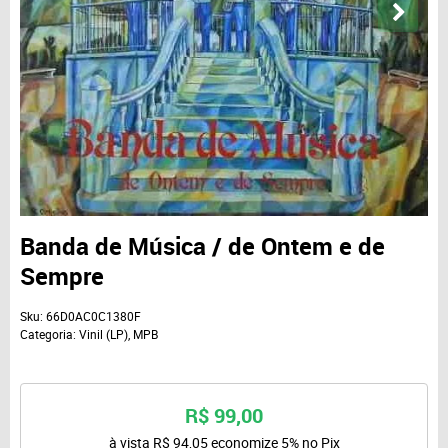
Banda de Música / de Ontem e de
Sempre
Sku:
66D0AC0C1380F
Categoria:
Vinil (LP)
,
MPB
R$ 99,00
à vista
R$ 94,05
economize
5%
no Pix