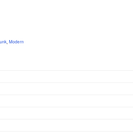
unk
,
Modern