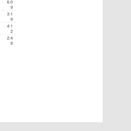
6:0
9
3:1
9
4:1
2
2:4
8