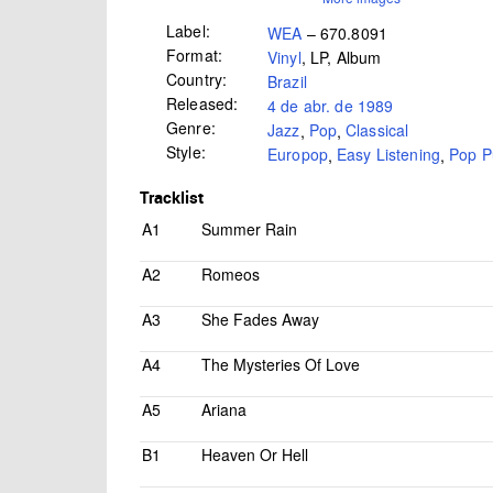
Label:
WEA
– 670.8091
Format:
Vinyl
, LP, Album
Country:
Brazil
Released:
4 de abr. de 1989
Genre:
Jazz
,
Pop
,
Classical
Style:
Europop
,
Easy Listening
,
Pop P
Tracklist
A1
Summer Rain
A2
Romeos
A3
She Fades Away
A4
The Mysteries Of Love
A5
Ariana
B1
Heaven Or Hell