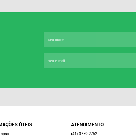
MAÇÕES ÚTEIS
ATENDIMENTO
mprar
(41)
3779-2752