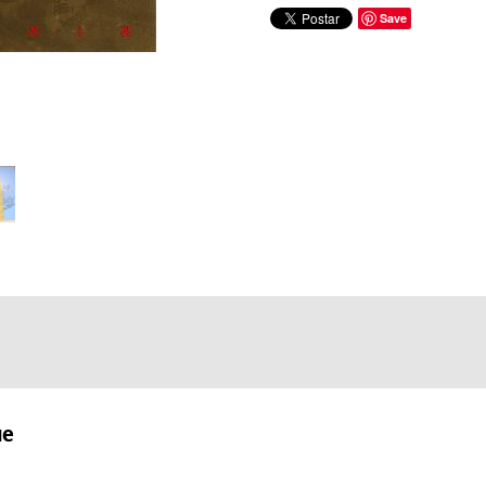
Save
ue