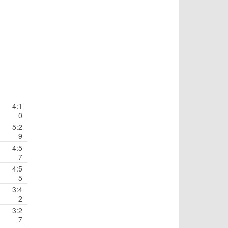
4:1
0
5:2
9
4:5
7
4:5
5
3:4
2
3:2
7