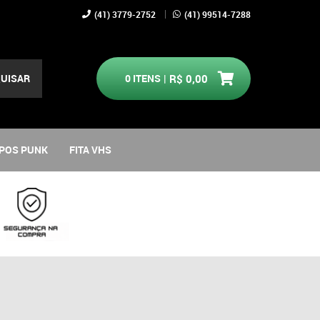
(41)
3779-2752
(41)
99514-7288
UISAR
0
ITENS
R$ 0,00
POS PUNK
FITA VHS