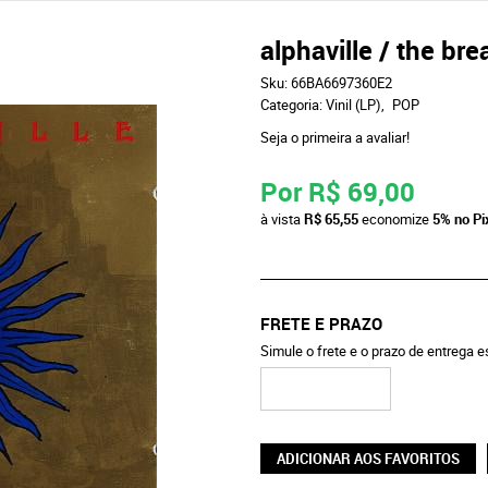
alphaville / the br
Sku:
66BA6697360E2
Categoria:
Vinil (LP)
POP
Seja o primeira a avaliar!
Por
R$ 69,00
à vista
R$ 65,55
economize
5%
no Pi
FRETE E PRAZO
Simule o frete e o prazo de entrega 
ADICIONAR AOS FAVORITOS