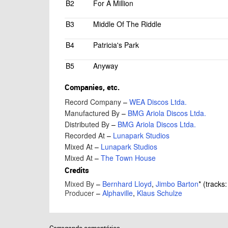
B2
For A Million
B3
Middle Of The Riddle
B4
Patricia's Park
B5
Anyway
Companies, etc.
Record Company
–
WEA Discos Ltda.
Manufactured By
–
BMG Ariola Discos Ltda.
Distributed By
–
BMG Ariola Discos Ltda.
Recorded At
–
Lunapark Studios
Mixed At
–
Lunapark Studios
Mixed At
–
The Town House
Credits
Mixed By
–
Bernhard Lloyd
,
Jimbo Barton
*
(tracks:
Producer
–
Alphaville
,
Klaus Schulze