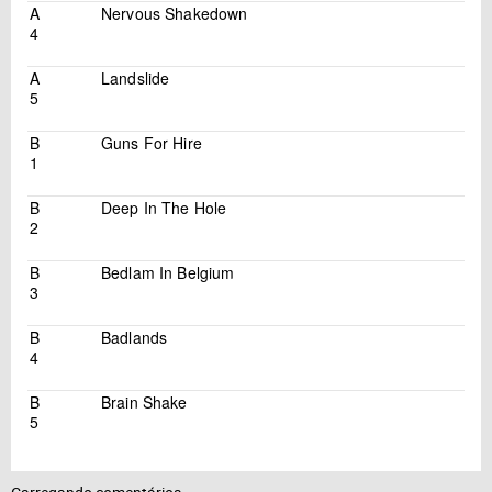
A
Nervous Shakedown
4
A
Landslide
5
B
Guns For Hire
1
B
Deep In The Hole
2
B
Bedlam In Belgium
3
B
Badlands
4
B
Brain Shake
5