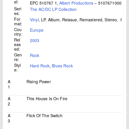
el:
EPC 510767 1
,
Albert Productions
– 5107671000
Seri
The AC/DC LP Collection
es:
For
Vinyl
, LP, Album, Reissue, Remastered, Stereo
,
180 
mat:
Cou
Europe
ntry:
Rel
2003
eas
ed:
Gen
Rock
re:
Styl
Hard Rock
,
Blues Rock
e:
A
Rising Power
1
A
This House Is On Fire
2
A
Flick Of The Switch
3