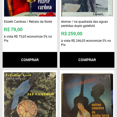
Elizeth Cardoso / Retrato da Noite
elomar / na quadrada das aguas
perdidas duplo gatefold
R$ 79,00
R$ 259,00
à vista
R$ 75,05
economize
5%
no
Pix
à vista
R$ 246,05
economize
5%
no
Pix
COMPRAR
COMPRAR