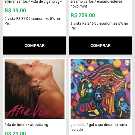
elymar santos / vida de cigano vg+
erasmo carlos / erasmo esteves
novo mint
R$ 39,00
R$ 259,00
à vista
R$ 37,05
economize
5%
no
Pix
à vista
R$ 246,05
economize
5%
no
Pix
COMPRAR
COMPRAR
fafa de belem / atrevida vg
gal costa / gal capa desenho novo
lacrado
R$ 29,00