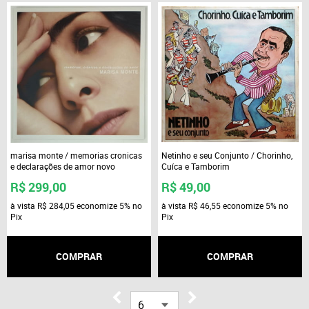
marisa monte / memorias cronicas
Netinho e seu Conjunto / Chorinho,
e declarações de amor novo
Cuíca e Tamborim
R$ 299,00
R$ 49,00
à vista
R$ 284,05
economize
5%
no
à vista
R$ 46,55
economize
5%
no
Pix
Pix
COMPRAR
COMPRAR