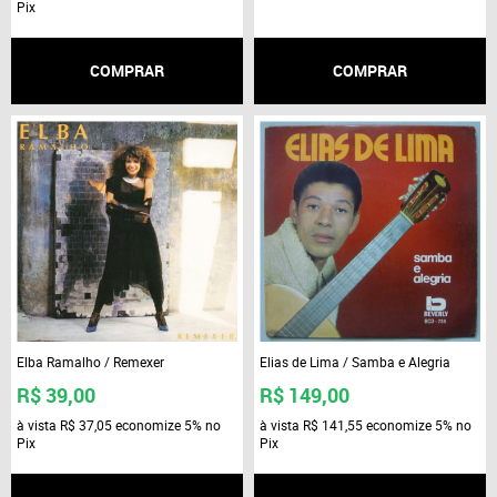
Pix
COMPRAR
COMPRAR
Elba Ramalho / Remexer
Elias de Lima / Samba e Alegria
R$ 39,00
R$ 149,00
à vista
R$ 37,05
economize
5%
no
à vista
R$ 141,55
economize
5%
no
Pix
Pix