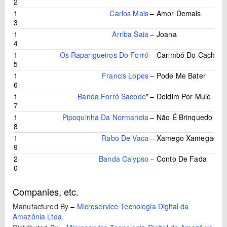
2
1
Carlos Mais
–
Amor Demais
3
1
Arriba Saia
–
Joana
4
1
Os Raparigueiros Do Forró
–
Carimbó Do Cachace
5
1
Francis Lopes
–
Pode Me Bater
6
1
Banda Forró Sacode
*
–
Doidim Por Muié
7
1
Pipoquinha Da Normandia
–
Não É Brinquedo Nã
8
1
Rabo De Vaca
–
Xamego Xamegado
9
2
Banda Calypso
–
Conto De Fada
0
Companies, etc.
Manufactured By
–
Microservice Tecnologia Digital da
Amazônia Ltda.