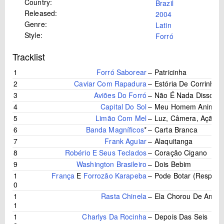
Country:
Brazil
Released:
2004
Genre:
Latin
Style:
Forró
Tracklist
1
Forró Saborear
–
Patricinha
2
Caviar Com Rapadura
–
Estória De Corrinha
3
Aviões Do Forró
–
Não É Nada Disso (Bi
4
Capital Do Sol
–
Meu Homem Animal
5
Limão Com Mel
–
Luz, Câmera, Ação
6
Banda Magníficos
*
–
Carta Branca
7
Frank Aguiar
–
Alaquitanga
8
Robério E Seus Teclados
–
Coração Cigano
9
Washington Brasileiro
–
Dois Bebim
1
França
E
Forrozão Karapeba
–
Pode Botar (Respost
0
1
Rasta Chinela
–
Ela Chorou De Amor
1
1
Charlys Da Rocinha
–
Depois Das Seis