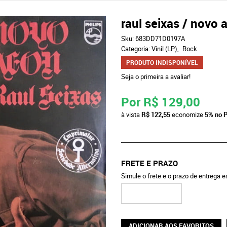
raul seixas / novo
Sku:
683DD71D0197A
Categoria:
Vinil (LP)
Rock
PRODUTO INDISPONÍVEL
Seja o primeira a avaliar!
Por
R$ 129,00
à vista
R$ 122,55
economize
5%
no P
FRETE E PRAZO
Simule o frete e o prazo de entrega 
ADICIONAR AOS FAVORITOS