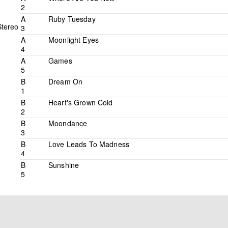
2
A
Ruby Tuesday
Stereo
3
A
Moonlight Eyes
4
A
Games
5
B
Dream On
1
B
Heart's Grown Cold
2
B
Moondance
3
B
Love Leads To Madness
4
B
Sunshine
5