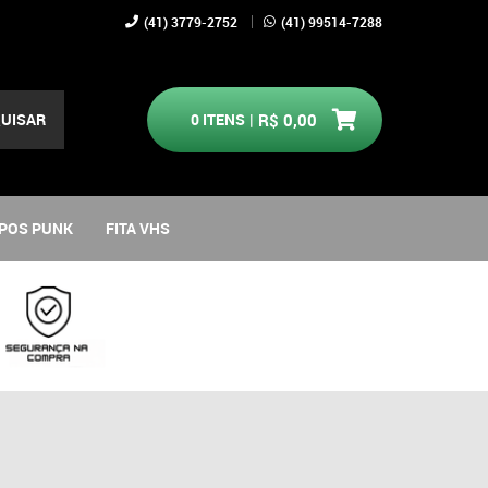
(41)
3779-2752
(41)
99514-7288
UISAR
0
ITENS
R$ 0,00
POS PUNK
FITA VHS