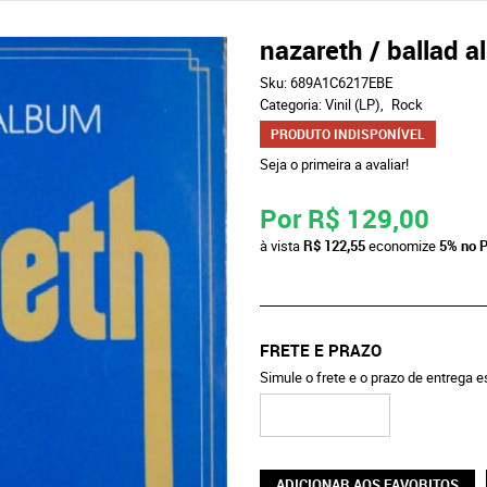
nazareth / ballad 
Sku:
689A1C6217EBE
Categoria:
Vinil (LP)
Rock
PRODUTO INDISPONÍVEL
Seja o primeira a avaliar!
Por
R$ 129,00
à vista
R$ 122,55
economize
5%
no P
FRETE E PRAZO
Simule o frete e o prazo de entrega 
ADICIONAR AOS FAVORITOS