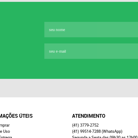
MAÇÕES ÚTEIS
ATENDIMENTO
mprar
(41)
3779-2752
e Uso
(41)
99514-7288
(WhatsApp)
Entrega
Segunda a Sexta das 09h30 as 12h00