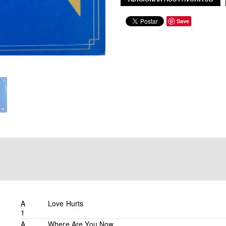
Save
A
Love Hurts
1
A
Where Are You Now