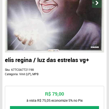
elis regina / luz das estrelas vg+
Sku:
677C0A7721198
Categoria:
Vinil (LP)
,
MPB
R$ 79,00
à vista
R$ 75,05
economize
5%
no Pix