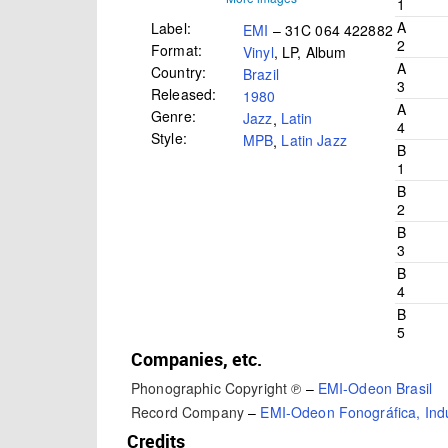
1
A
Label:
EMI
– 31C 064 422882
2
Format:
Vinyl
, LP, Album
A
Country:
Brazil
3
Released:
1980
A
Genre:
Jazz
,
Latin
4
Style:
MPB
,
Latin Jazz
B
1
B
2
B
3
B
4
B
5
Companies, etc.
Phonographic Copyright ℗
–
EMI-Odeon Brasil
Record Company
–
EMI-Odeon Fonográfica, Indus
Credits