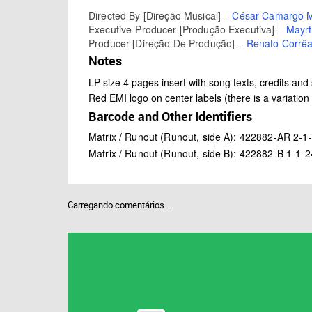
Directed By [Direção Musical]
–
César Camargo M
Executive-Producer [Produção Executiva]
–
Mayrt
Producer [Direção De Produção]
–
Renato Corrê
Notes
LP-size 4 pages insert with song texts, credits and 
Red EMI logo on center labels (there is a variation
Barcode and Other Identifiers
Matrix / Runout (Runout, side A): 422882-AR 2-1
Matrix / Runout (Runout, side B): 422882-B 1-1-
Carregando comentários ...