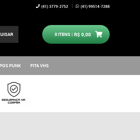
(41)
3779-2752
(41)
99514-7288
UISAR
0
ITENS
R$ 0,00
POS PUNK
FITA VHS