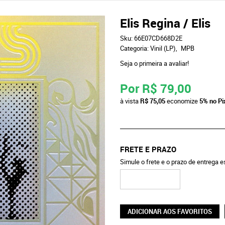
Elis Regina / Elis
Sku:
66E07CD668D2E
Categoria:
Vinil (LP)
MPB
Seja o primeira a avaliar!
Por
R$ 79,00
à vista
R$ 75,05
economize
5%
no Pi
FRETE E PRAZO
Simule o frete e o prazo de entrega 
ADICIONAR AOS FAVORITOS