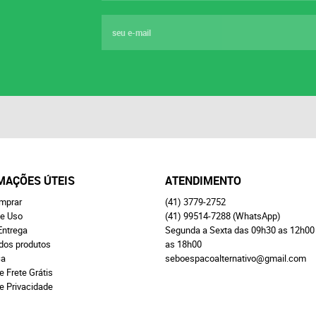
MAÇÕES ÚTEIS
ATENDIMENTO
mprar
(41)
3779-2752
e Uso
(41)
99514-7288
(WhatsApp)
Entrega
Segunda a Sexta das 09h30 as 12h00
 dos produtos
as 18h00
ça
seboespacoalternativo@gmail.com
e Frete Grátis
de Privacidade