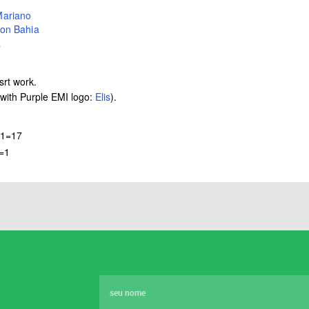
ariano
on Bahia
a
srt work.
 with Purple EMI logo:
Elis
).
-1=17
2=1